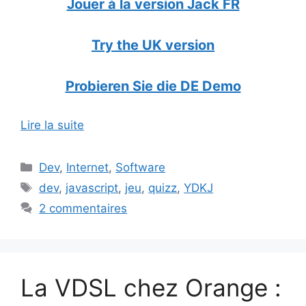
Jouer à la version Jack FR
Try the UK version
Probieren Sie die DE Demo
Lire la suite
Catégories
Dev
,
Internet
,
Software
Étiquettes
dev
,
javascript
,
jeu
,
quizz
,
YDKJ
2 commentaires
La VDSL chez Orange :