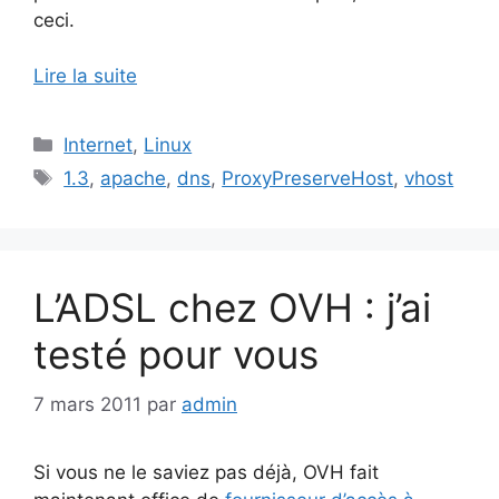
ceci.
Lire la suite
Catégories
Internet
,
Linux
Étiquettes
1.3
,
apache
,
dns
,
ProxyPreserveHost
,
vhost
L’ADSL chez OVH : j’ai
testé pour vous
7 mars 2011
par
admin
Si vous ne le saviez pas déjà, OVH fait