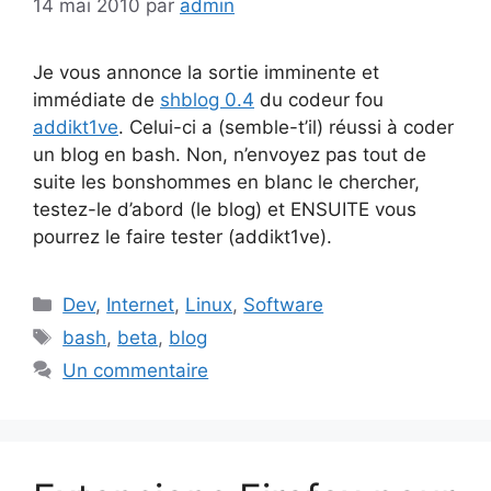
14 mai 2010
par
admin
Je vous annonce la sortie imminente et
immédiate de
shblog 0.4
du codeur fou
addikt1ve
. Celui-ci a (semble-t’il) réussi à coder
un blog en bash. Non, n’envoyez pas tout de
suite les bonshommes en blanc le chercher,
testez-le d’abord (le blog) et ENSUITE vous
pourrez le faire tester (addikt1ve).
Catégories
Dev
,
Internet
,
Linux
,
Software
Étiquettes
bash
,
beta
,
blog
Un commentaire