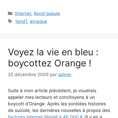
Catégories
Internet
,
Kood'gueule
Étiquettes
1and1
,
arnaque
Voyez la vie en bleu :
boycottez Orange !
25 décembre 2009
par
admin
Suite à mon article précédent, je voudrais
appeler mes lecteurs et concitoyens à un
boycott d’Orange. Après les sordides histoires
de suicide, les dernières nouvelles à propos des
factures Internet Illimité à 46 000 €
(il y en a