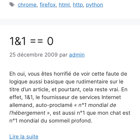
Étiquettes
chrome
,
firefox
,
html
,
http
,
python
1&1 == 0
25 décembre 2009
par
admin
Eh oui, vous êtes horrifié de voir cette faute de
logique aussi basique que rudimentaire sur le
titre d’un article, et pourtant, cela reste vrai. En
effet, 1&1, le fournisseur de services Internet
allemand, auto-proclamé
« n°1 mondial de
l’hébergement »
, est aussi n°1 que mon chat est
n°1 mondial du sommeil profond.
Lire la suite