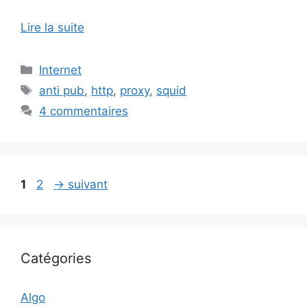
Lire la suite
Catégories
Internet
Étiquettes
anti pub
,
http
,
proxy
,
squid
4 commentaires
Page
Page
1
2
→
suivant
Catégories
Algo