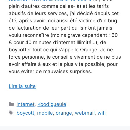
plein d’autres comme celles-là) et les tarifs
abusifs de leurs services, j’ai décidé depuis cet
été, après avoir moi aussi été victime d’un bug
de facturation de leur part qu’ils n’ont jamais
voulu reconnaître (moins grave cependant : 60
€ pour 40 minutes d’internet Illimité…), de
boycotter tout ce qui s’appelle Orange. Je ne
force personne, je conseille vivement de ne plus
avoir affaire à eux et le plus vite possible, pour
vous éviter de mauvaises surprises.
Lire la suite
Catégories
Internet
,
Kood'gueule
Étiquettes
boycott
,
mobile
,
orange
,
webmail
,
wifi