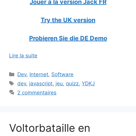
Jouer à la version Jack FR
Try the UK version
Probieren Sie die DE Demo
Lire la suite
Catégories
Dev
,
Internet
,
Software
Étiquettes
dev
,
javascript
,
jeu
,
quizz
,
YDKJ
2 commentaires
Voltorbataille en