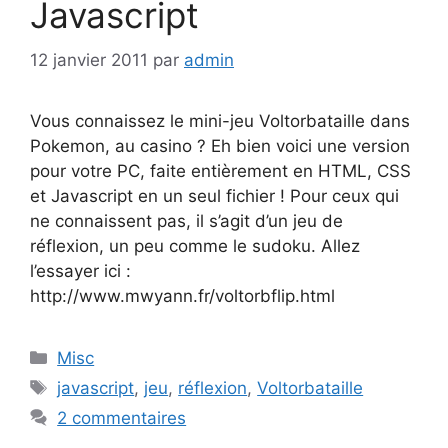
Javascript
12 janvier 2011
par
admin
Vous connaissez le mini-jeu Voltorbataille dans
Pokemon, au casino ? Eh bien voici une version
pour votre PC, faite entièrement en HTML, CSS
et Javascript en un seul fichier ! Pour ceux qui
ne connaissent pas, il s’agit d’un jeu de
réflexion, un peu comme le sudoku. Allez
l’essayer ici :
http://www.mwyann.fr/voltorbflip.html
Catégories
Misc
Étiquettes
javascript
,
jeu
,
réflexion
,
Voltorbataille
2 commentaires