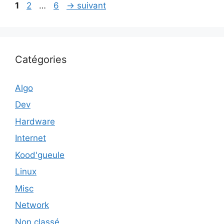
Page
Page
Page
1
2
…
6
→
suivant
Catégories
Algo
Dev
Hardware
Internet
Kood'gueule
Linux
Misc
Network
Non classé