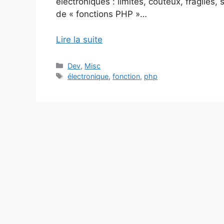
électroniques : limités, coûteux, fragile
de « fonctions PHP »…
Lire la suite
Catégories
Dev
,
Misc
Étiquettes
électronique
,
fonction
,
php