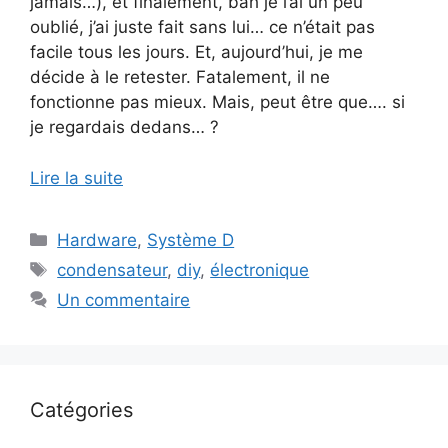
jamais…), et finalement, bah je l’ai un peu
oublié, j’ai juste fait sans lui… ce n’était pas
facile tous les jours. Et, aujourd’hui, je me
décide à le retester. Fatalement, il ne
fonctionne pas mieux. Mais, peut être que…. si
je regardais dedans… ?
Lire la suite
Catégories
Hardware
,
Système D
Étiquettes
condensateur
,
diy
,
électronique
Un commentaire
Catégories