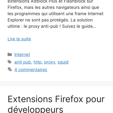
extensions Adblock Plus et Flashblock sur
Firefox, mais les autres navigateurs ainsi que
les programmes qui utilisent une frame Internet
Explorer ne sont pas protégés. La solution
ultime : le proxy anti-pub ! Suivez le guide…
Lire la suite
Catégories
Internet
Étiquettes
anti pub
,
http
,
proxy
,
squid
4 commentaires
Extensions Firefox pour
développeurs