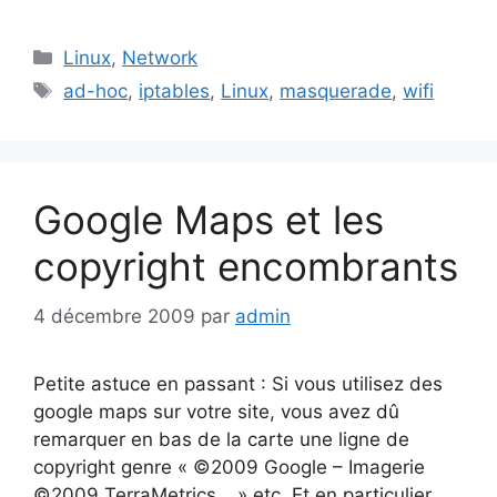
Catégories
Linux
,
Network
Étiquettes
ad-hoc
,
iptables
,
Linux
,
masquerade
,
wifi
Google Maps et les
copyright encombrants
4 décembre 2009
par
admin
Petite astuce en passant : Si vous utilisez des
google maps sur votre site, vous avez dû
remarquer en bas de la carte une ligne de
copyright genre « ©2009 Google – Imagerie
©2009 TerraMetrics… » etc. Et en particulier