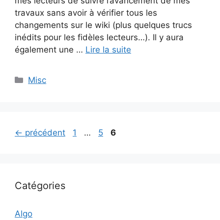
mes lecteurs de suivre l’avancement de mes
travaux sans avoir à vérifier tous les
changements sur le wiki (plus quelques trucs
inédits pour les fidèles lecteurs…). Il y aura
également une …
Lire la suite
Catégories
Misc
Page
Page
Page
←
précédent
1
…
5
6
Catégories
Algo