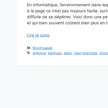
En informatique, l’environnement dans leq
à la page ce n’est pas toujours facile, su
difficile de se dépêtrer. Voici donc une pe
et qui bien souvent coûtent bien plus en 
Lire la suite
Catégories
Kood'gueule
Étiquettes
antivirus
,
backups
,
bépo
,
best practices
,
dvor