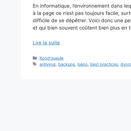
En informatique, l’environnement dans leq
à la page ce n’est pas toujours facile, su
difficile de se dépêtrer. Voici donc une pe
et qui bien souvent coûtent bien plus en 
Lire la suite
Catégories
Kood'gueule
Étiquettes
antivirus
,
backups
,
bépo
,
best practices
,
dvor