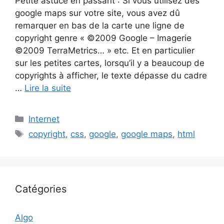
Petite astuce en passant : Si vous utilisez des
google maps sur votre site, vous avez dû
remarquer en bas de la carte une ligne de
copyright genre « ©2009 Google – Imagerie
©2009 TerraMetrics… » etc. Et en particulier
sur les petites cartes, lorsqu’il y a beaucoup de
copyrights à afficher, le texte dépasse du cadre
…
Lire la suite
Catégories
Internet
Étiquettes
copyright
,
css
,
google
,
google maps
,
html
Catégories
Algo