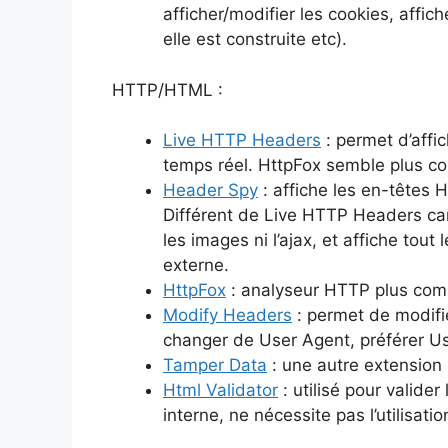
afficher/modifier les cookies, affi
elle est construite etc).
HTTP/HTML :
Live HTTP Headers
: permet d’affi
temps réel. HttpFox semble plus c
Header Spy
: affiche les en-têtes 
Différent de Live HTTP Headers car 
les images ni l’ajax, et affiche tout
externe.
HttpFox
: analyseur HTTP plus com
Modify Headers
: permet de modifi
changer de User Agent, préférer U
Tamper Data
: une autre extension
Html Validator
: utilisé pour valide
interne, ne nécessite pas l’utilisatio