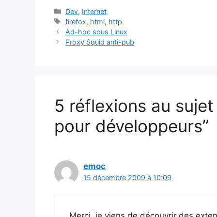
Catégories
Dev
,
Internet
Étiquettes
firefox
,
html
,
http
Ad-hoc sous Linux
Proxy Squid anti-pub
5 réflexions au sujet
pour développeurs”
emoc
15 décembre 2009 à 10:09
Merci, je viens de découvrir des exte