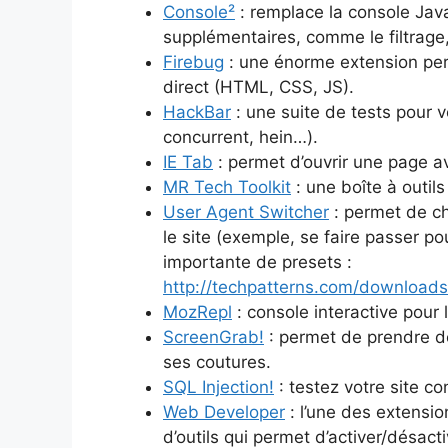
Console²
: remplace la console Java
supplémentaires, comme le filtrage
Firebug
: une énorme extension perm
direct (HTML, CSS, JS).
HackBar
: une suite de tests pour vé
concurrent, hein…).
IE Tab
: permet d’ouvrir une page av
MR Tech Toolkit
: une boîte à outil
User Agent Switcher
: permet de ch
le site (exemple, se faire passer p
importante de presets :
http://techpatterns.com/downloads
MozRepl
: console interactive pour 
ScreenGrab!
: permet de prendre de
ses coutures.
SQL Injection!
: testez votre site co
Web Developer
: l’une des extensio
d’outils qui permet d’activer/désact