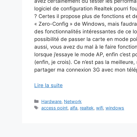
avez certainement dû tester les performa
logiciel de configuration Realtek pourri fou
? Certes il propose plus de fonctions et 
« Zero-Config » de Windows, mais faudrai
des fonctionnalités intéressantes de ce log
possibilité de passer la carte en mode poi
aussi, vous avez du mal à le faire fonctio
lorsque j’essaye le mode AP, enfin c’est pou
(enfin, je crois). Ce n’est pas la meilleure
partager ma connexion 3G avec mon télép
Lire la suite
Catégories
Hardware
,
Network
Étiquettes
access point
,
alfa
,
realtek
,
wifi
,
windows