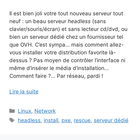
Il est bien joli votre tout nouveau serveur tout
neuf : un beau serveur
headless
(sans
clavier/souris/écran) et sans lecteur cd/dvd, ou
bien un serveur dédié chez un fournisseur tel
que OVH. C’est sympa… mais comment allez-
vous installer votre distribution favorite là-
dessus ? Pas moyen de contrôler l’interface ni
même d’insérer le média d’installation…
Comment faire ?… Par réseau, pardi !
Lire la suite
Catégories
Linux
,
Network
Étiquettes
headless
,
install
,
pxe
,
rescue
,
serveur dédié