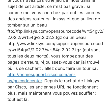
Si vous n’avez pas vu le jeu de mots dans le
sujet de cet article, ce n’est pas grave : si
comme moi vous cherchez partout les sources
des anciens routeurs Linksys et que au lieu de
tomber sur un beau
ftp://ftp.linksys.com/opensourcecode/wrt54gv2/
2.02.2/wrt54gv2.2.02.2.tgz ou un beau
http://www.linksys.com/support/opensourcecod
e/wrt54gv2/2.02.7/wrt54g.2.02.7.tgz (qui sont
tous les deux morts), vous tombez sur des
pages d’erreurs, réjouissez-vous car j’ai trouvé
où ils se cachent : allez donc faire un tour ici :
http://homesupport.cisco.com/en-
us/gplcodecenter
. Depuis le rachat de Linksys
par Cisco, les anciennes URL ne fonctionnent
plus, mais maintenant vous pouvez souffler :
tout est là.