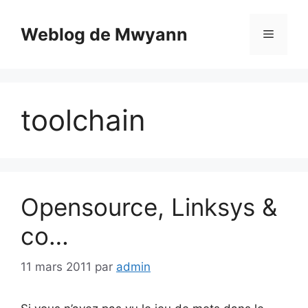
Aller
au
Weblog de Mwyann
Menu
contenu
toolchain
Opensource, Linksys &
co…
11 mars 2011
par
admin