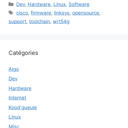
Catégories
Dev
,
Hardware
,
Linux
,
Software
Étiquettes
cisco
,
firmware
,
linksys
,
opensource
,
support
,
toolchain
,
wrt54g
Catégories
Algo
Dev
Hardware
Internet
Kood'gueule
Linux
Misc