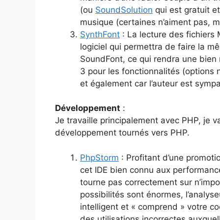
(ou
SoundSolution
qui est gratuit e
musique (certaines n’aiment pas, ma
SynthFont
: La lecture des fichiers
logiciel qui permettra de faire la
SoundFont, ce qui rendra une bien me
3 pour les fonctionnalités (options
et également car l’auteur est sympa 
Développement
:
Je travaille principalement avec PHP, je v
développement tournés vers PHP.
PhpStorm
: Profitant d’une promotio
cet IDE bien connu aux performances
tourne pas correctement sur n’impo
possibilités sont énormes, l’analy
intelligent et « comprend » votre 
des utilisations incorrectes auxqu