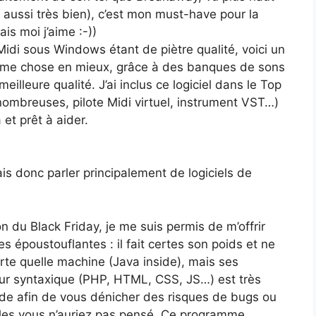
t aussi très bien), c’est mon must-have pour la
is moi j’aime :-))
 Midi sous Windows étant de piètre qualité, voici un
 même chose en mieux, grâce à des banques de sons
illeure qualité. J’ai inclus ce logiciel dans le Top
 nombreuses, pilote Midi virtuel, instrument VST…)
et prêt à aider.
ais donc parler principalement de logiciels de
n du Black Friday, je me suis permis de m’offrir
 époustouflantes : il fait certes son poids et ne
rte quelle machine (Java inside), mais ses
seur syntaxique (PHP, HTML, CSS, JS…) est très
code afin de vous dénicher des risques de bugs ou
elles vous n’auriez pas pensé. Ce programme,