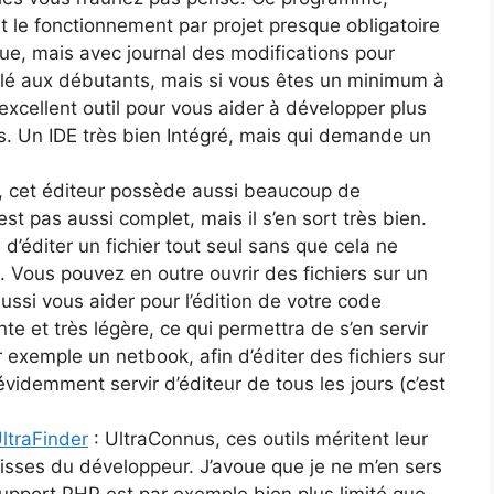
 le fonctionnement par projet presque obligatoire
ue, mais avec journal des modifications pour
eillé aux débutants, mais si vous êtes un minimum à
n excellent outil pour vous aider à développer plus
ls. Un IDE très bien Intégré, mais qui demande un
m, cet éditeur possède aussi beaucoup de
est pas aussi complet, mais il s’en sort très bien.
 d’éditer un fichier tout seul sans que cela ne
. Vous pouvez en outre ouvrir des fichiers sur un
ussi vous aider pour l’édition de votre code
te et très légère, ce qui permettra de s’en servir
exemple un netbook, afin d’éditer des fichiers sur
évidemment servir d’éditeur de tous les jours (c’est
ltraFinder
: UltraConnus, ces outils méritent leur
uisses du développeur. J’avoue que je ne m’en sers
support PHP est par exemple bien plus limité que