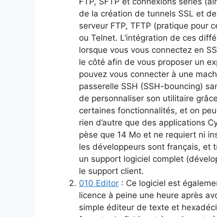
FTP, SFTP et connexions séries (ain
de la création de tunnels SSL et des
serveur FTP, TFTP (pratique pour 
ou Telnet. L’intégration de ces dif
lorsque vous vous connectez en SSH
le côté afin de vous proposer un e
pouvez vous connecter à une machi
passerelle SSH (SSH-bouncing) sans 
de personnaliser son utilitaire grâc
certaines fonctionnalités, et on peu
rien d’autre que des applications Cy
pèse que 14 Mo et ne requiert ni ins
les développeurs sont français, et 
un support logiciel complet (dévelo
le support client.
010 Editor
: Ce logiciel est égalemen
licence à peine une heure après avo
simple éditeur de texte et hexadéci