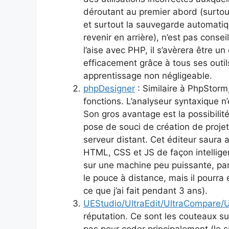
déroutant au premier abord (surtout
et surtout la sauvegarde automatiq
revenir en arrière), n’est pas cons
l’aise avec PHP, il s’avèrera être u
efficacement grâce à tous ses outi
apprentissage non négligeable.
phpDesigner
: Similaire à PhpStor
fonctions. L’analyseur syntaxique n’
Son gros avantage est la possibilité
pose de souci de création de projet
serveur distant. Cet éditeur saura a
HTML, CSS et JS de façon intelligen
sur une machine peu puissante, par 
le pouce à distance, mais il pourra 
ce que j’ai fait pendant 3 ans).
UEStudio/UltraEdit/UltraCompare/U
réputation. Ce sont les couteaux s
pas pour coder principalement (le 