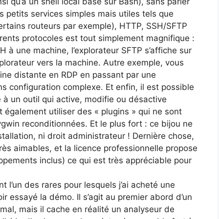
si qu’à un shell local basé sur Bash), sans parler
 petits services simples mais utiles tels que
certains routeurs par exemple), HTTP, SSH/SFTP
férents protocoles est tout simplement magnifique :
 à une machine, l’explorateur SFTP s’affiche sur
xplorateur vers la machine. Autre exemple, vous
ne distante en RDP en passant par une
configuration complexe. Et enfin, il est possible
e à un outil qui active, modifie ou désactive
t également utiliser des « plugins » qui ne sont
gwin reconditionnées. Et le plus fort : ce bijou ne
tallation, ni droit administrateur ! Dernière chose,
très aimables, et la licence professionnelle propose
ppements inclus) ce qui est très appréciable pour
t l’un des rares pour lesquels j’ai acheté une
ir essayé la démo. Il s’agit au premier abord d’un
mal, mais il cache en réalité un analyseur de