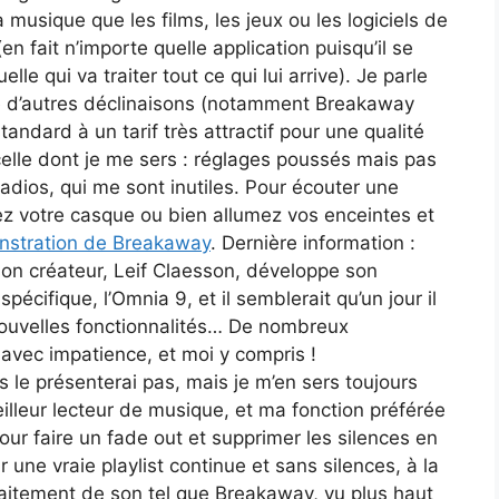
a musique que les films, les jeux ou les logiciels de
n fait n’importe quelle application puisqu’il se
e qui va traiter tout ce qui lui arrive). Je parle
te d’autres déclinaisons (notamment Breakaway
tandard à un tarif très attractif pour une qualité
celle dont je me sers : réglages poussés mais pas
radios, qui me sont inutiles. Pour écouter une
z votre casque ou bien allumez vos enceintes et
stration de Breakaway
. Dernière information :
son créateur, Leif Claesson, développe son
écifique, l’Omnia 9, et il semblerait qu’un jour il
ouvelles fonctionnalités… De nombreux
t avec impatience, et moi y compris !
s le présenterai pas, mais je m’en sers toujours
lleur lecteur de musique, et ma fonction préférée
our faire un fade out et supprimer les silences en
r une vraie playlist continue et sans silences, à la
raitement de son tel que Breakaway, vu plus haut